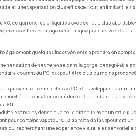
uide et une vaporisation plus efficace, tout en limitant le ri
 VG, ce qui rend les e-liquides avec ce ratio plus abordable
tive, ce qui est un avantage économique pour les vapoteurs.
ente également quelques inconvénients à prendre en compte
ne sensation de sécheresse dans la gorge, désagréable po
ondaire courant du PG, qui peut être plus ou moins prononc
eurs peuvent être sensibles au PG et développer des irritat
st conseillé de consulter un médecin et de réduire ou d’arrête
du PG.
oduite est moins dense que celle obtenue avec un ratio plus
ant pour certains vapoteurs. La densité de la vapeur est un
urs qui recherchent une expérience visuelle et sensorielle 