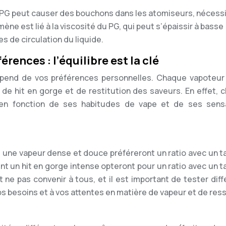
u PG peut causer des bouchons dans les atomiseurs, nécess
ne est lié à la viscosité du PG, qui peut s’épaissir à basse
 de circulation du liquide.
rences : l’équilibre est la clé
 dépend de vos préférences personnelles. Chaque vapoteur
 de hit en gorge et de restitution des saveurs. En effet, 
 en fonction de ses habitudes de vape et de ses sens
 une vapeur dense et douce préféreront un ratio avec un t
nt un hit en gorge intense opteront pour un ratio avec un 
t ne pas convenir à tous, et il est important de tester dif
os besoins et à vos attentes en matière de vapeur et de ress