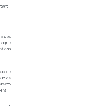
itant
 a des
chaque
ations
aux de
taux de
férents
enti.