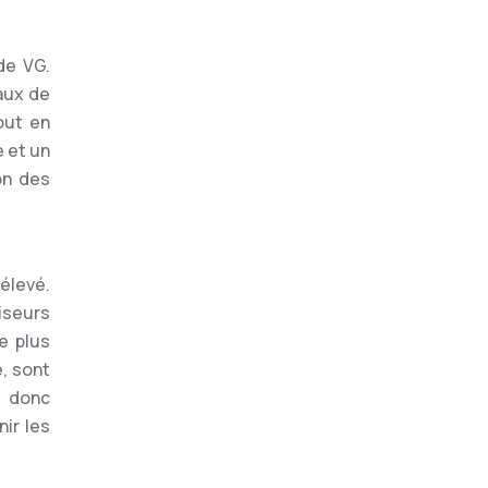
de VG.
aux de
out en
e et un
on des
élevé.
iseurs
e plus
, sont
t donc
ir les