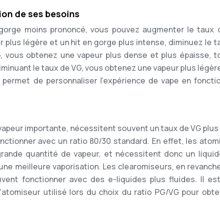
tion de ses besoins
 gorge moins prononcé, vous pouvez augmenter le taux 
 plus légère et un hit en gorge plus intense, diminuez le t
G, vous obtenez une vapeur plus dense et plus épaisse, t
diminuant le taux de VG, vous obtenez une vapeur plus légèr
té permet de personnaliser l’expérience de vape en foncti
apeur importante, nécessitent souvent un taux de VG plus 
ctionner avec un ratio 80/30 standard. En effet, les atom
ande quantité de vapeur, et nécessitent donc un liquid
 une meilleure vaporisation. Les clearomiseurs, en revanche
ent fonctionner avec des e-liquides plus fluides. Il es
atomiseur utilisé lors du choix du ratio PG/VG pour obten