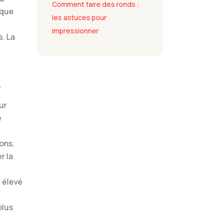
Comment faire des ronds :
sque
les astuces pour
impressionner
s. La
.
ur
é
ions.
r la
 élevé
plus