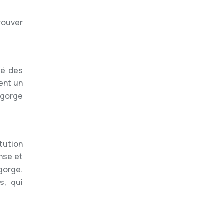
trouver
té des
ent un
 gorge
tution
nse et
gorge.
s, qui