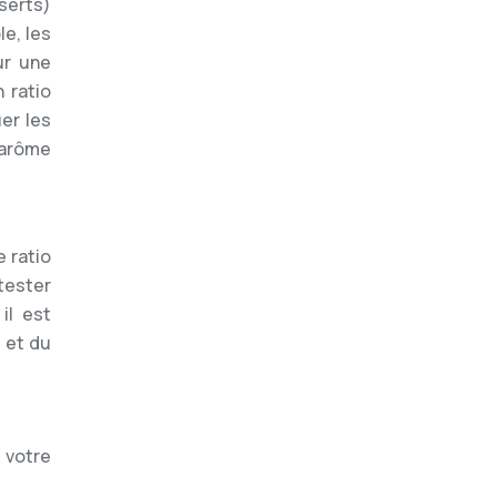
serts)
e, les
ur une
 ratio
er les
’arôme
e ratio
tester
 il est
 et du
 votre