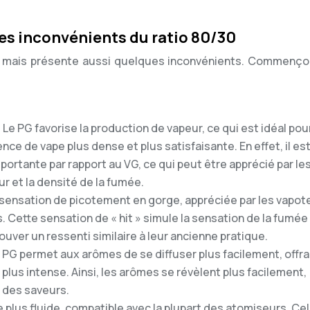
es inconvénients du ratio 80/30
, mais présente aussi quelques inconvénients. Commenço
:
Le PG favorise la production de vapeur, ce qui est idéal pou
ce de vape plus dense et plus satisfaisante. En effet, il es
ortante par rapport au VG, ce qui peut être apprécié par le
r et la densité de la fumée.
 sensation de picotement en gorge, appréciée par les vapot
. Cette sensation de « hit » simule la sensation de la fumée
uver un ressenti similaire à leur ancienne pratique.
 PG permet aux arômes de se diffuser plus facilement, offra
plus intense. Ainsi, les arômes se révèlent plus facilement,
 des saveurs.
e plus fluide, compatible avec la plupart des atomiseurs. Ce