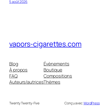
5 août 2026
vapors-cigarettes.com
Blog
Évènements
À propos
Boutique
FAQ
Compositions
Auteurs/autrices
Thèmes
Twenty Twenty-Five
Conçu avec
WordPress