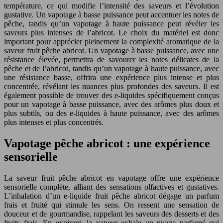
température, ce qui modifie l’intensité des saveurs et l’évolution
gustative. Un vapotage à basse puissance peut accentuer les notes de
pêche, tandis qu’un vapotage à haute puissance peut révéler les
saveurs plus intenses de l’abricot. Le choix du matériel est donc
important pour apprécier pleinement la complexité aromatique de la
saveur fruit pêche abricot. Un vapotage à basse puissance, avec une
résistance élevée, permettra de savourer les notes délicates de la
pêche et de l’abricot, tandis qu’un vapotage à haute puissance, avec
une résistance basse, offrira une expérience plus intense et plus
concentrée, révélant les nuances plus profondes des saveurs. Il est
également possible de trouver des e-liquides spécifiquement conçus
pour un vapotage à basse puissance, avec des arômes plus doux et
plus subtils, ou des e-liquides à haute puissance, avec des arômes
plus intenses et plus concentrés.
Vapotage pêche abricot : une expérience
sensorielle
La saveur fruit pêche abricot en vapotage offre une expérience
sensorielle complète, alliant des sensations olfactives et gustatives.
L’inhalation d’un e-liquide fruit pêche abricot dégage un parfum
frais et fruité qui stimule les sens. On ressent une sensation de
douceur et de gourmandise, rappelant les saveurs des desserts et des
fruits frais. En expirant, la vapeur exhale un nuage parfumé qui