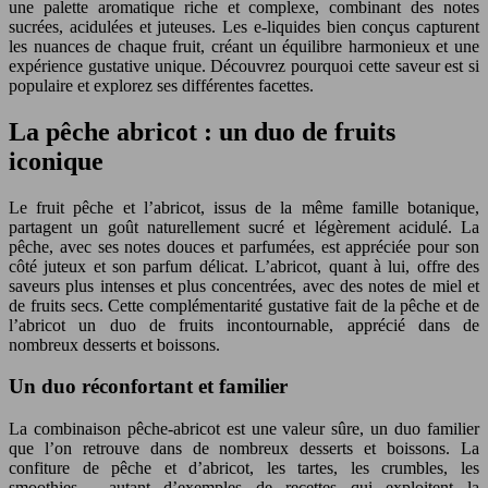
une palette aromatique riche et complexe, combinant des notes
sucrées, acidulées et juteuses. Les e-liquides bien conçus capturent
les nuances de chaque fruit, créant un équilibre harmonieux et une
expérience gustative unique. Découvrez pourquoi cette saveur est si
populaire et explorez ses différentes facettes.
La pêche abricot : un duo de fruits
iconique
Le fruit pêche et l’abricot, issus de la même famille botanique,
partagent un goût naturellement sucré et légèrement acidulé. La
pêche, avec ses notes douces et parfumées, est appréciée pour son
côté juteux et son parfum délicat. L’abricot, quant à lui, offre des
saveurs plus intenses et plus concentrées, avec des notes de miel et
de fruits secs. Cette complémentarité gustative fait de la pêche et de
l’abricot un duo de fruits incontournable, apprécié dans de
nombreux desserts et boissons.
Un duo réconfortant et familier
La combinaison pêche-abricot est une valeur sûre, un duo familier
que l’on retrouve dans de nombreux desserts et boissons. La
confiture de pêche et d’abricot, les tartes, les crumbles, les
smoothies… autant d’exemples de recettes qui exploitent la