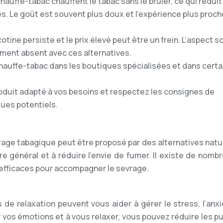
hauffe-tabac chauffent le tabac sans le brûler, ce qui réduit 
. Le goût est souvent plus doux et l’expérience plus proche
otine persiste et le prix élevé peut être un frein. L’aspect so
lement absent avec ces alternatives.
hauffe-tabac dans les boutiques spécialisées et dans certa
oduit adapté à vos besoins et respectez les consignes de
ques potentiels.
ge tabagique peut être proposé par des alternatives natur
re général et à réduire l’envie de fumer. Il existe de nom
 efficaces pour accompagner le sevrage.
 de relaxation peuvent vous aider à gérer le stress, l’anx
r vos émotions et à vous relaxer, vous pouvez réduire les p