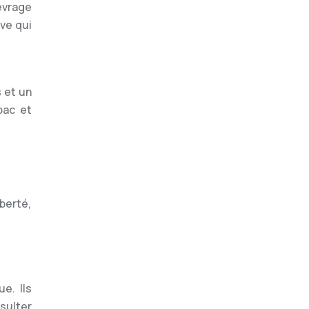
evrage
ive qui
 et un
bac et
iberté,
e. Ils
sulter