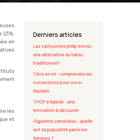
reuses
e 23%.
Derniers articles
née en
Les cartouches philip morris :
natives
une alternative au tabac
traditionnel?
tituts
1 litre en ml : comprendre les
nement
conversions pour vos e-
liquides
THCP e liquide : une
innovation à découvrir
re les
ique et
Cigarette camel bleu : quelle
est sa popularité parmi les
fumeurs ?