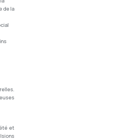
la
 de la
cial
ins
elles.
breuses
iété et
ulsions