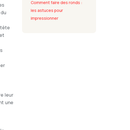
Comment faire des ronds :
es
les astuces pour
 du
impressionner
 tête
 et
es
der
re leur
nt une