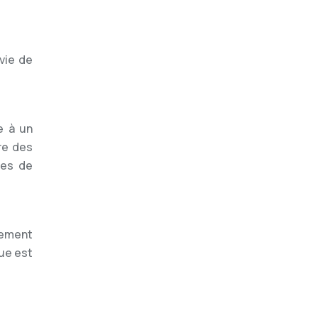
vie de
e à un
ère des
ies de
nement
ue est