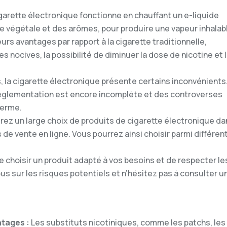
garette électronique fonctionne en chauffant un e-liquide
ne végétale et des arômes, pour produire une vapeur inhalabl
rs avantages par rapport à la cigarette traditionnelle,
nocives, la possibilité de diminuer la dose de nicotine et 
 la cigarette électronique présente certains inconvénients.
 réglementation est encore incomplète et des controverses
terme.
rez un large choix de produits de cigarette électronique da
 de vente en ligne. Vous pourrez ainsi choisir parmi différen
de choisir un produit adapté à vos besoins et de respecter le
 sur les risques potentiels et n’hésitez pas à consulter u
ntages :
Les substituts nicotiniques, comme les patchs, les