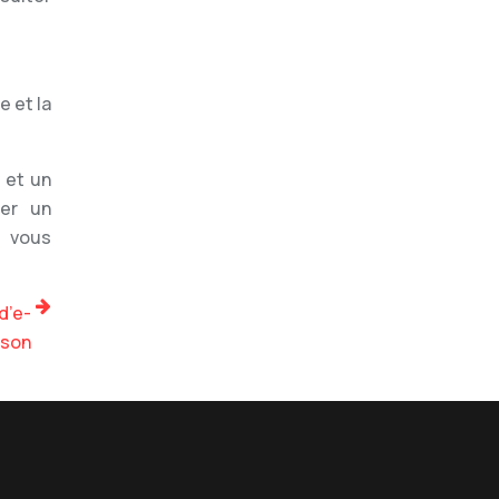
e et la
 et un
ter un
i vous
d’e-
ison