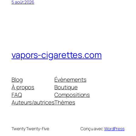
5 août 2026
vapors-cigarettes.com
Blog
Évènements
À propos
Boutique
FAQ
Compositions
Auteurs/autrices
Thèmes
Twenty Twenty-Five
Conçu avec
WordPress