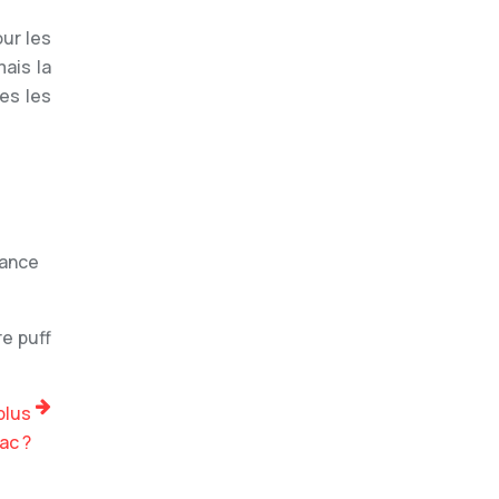
our les
ais la
es les
lance
e puff
plus
ac ?