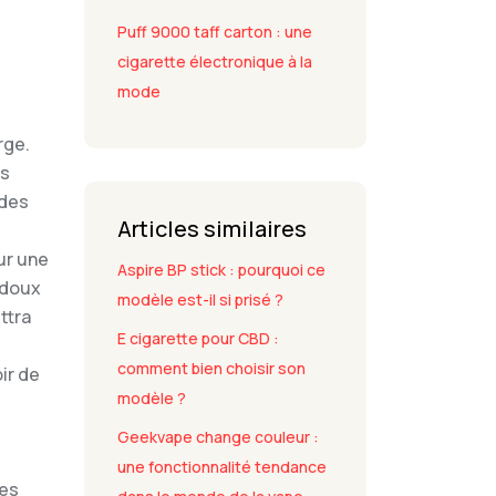
Puff 9000 taff carton : une
cigarette électronique à la
mode
rge.
us
 des
Articles similaires
ur une
Aspire BP stick : pourquoi ce
s doux
modèle est-il si prisé ?
ttra
E cigarette pour CBD :
comment bien choisir son
ir de
modèle ?
Geekvape change couleur :
une fonctionnalité tendance
les