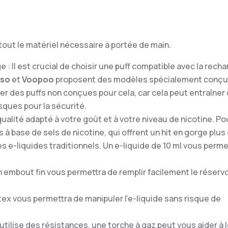
out le matériel nécessaire à portée de main.
 : Il est crucial de choisir une puff compatible avec la recha
sso
et
Voopoo
proposent des modèles spécialement conç
er des puffs non conçues pour cela, car cela peut entraîner
ques pour la sécurité.
qualité adapté à votre goût et à votre niveau de nicotine. Po
s à base de sels de nicotine, qui offrent un hit en gorge plu
es e-liquides traditionnels. Un e-liquide de 10 ml vous perme
n embout fin vous permettra de remplir facilement le réservo
atex vous permettra de manipuler l’e-liquide sans risque de
f utilise des résistances, une torche à gaz peut vous aider à 