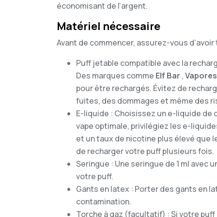
économisant de l’argent.
Matériel nécessaire
Avant de commencer, assurez-vous d’avoir t
Puff jetable compatible avec la recharge
Des marques comme
Elf Bar
,
Vapore
pour être rechargés. Évitez de recharg
fuites, des dommages et même des ris
E-liquide : Choisissez un e-liquide de 
vape optimale, privilégiez les e-liquide
et un taux de nicotine plus élevé que l
de recharger votre puff plusieurs fois.
Seringue : Une seringue de 1 ml avec u
votre puff.
Gants en latex : Porter des gants en l
contamination.
Torche à gaz (facultatif) : Si votre puf