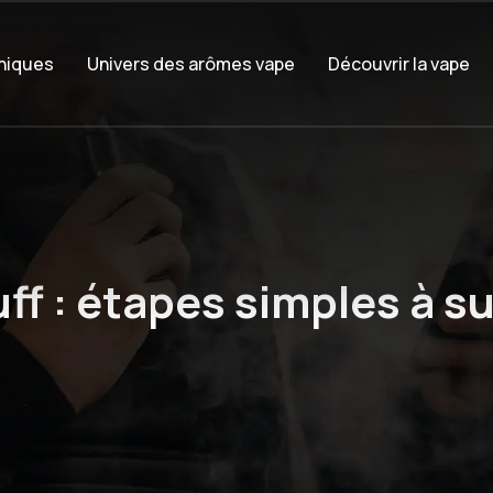
oniques
Univers des arômes vape
Découvrir la vape
f : étapes simples à su