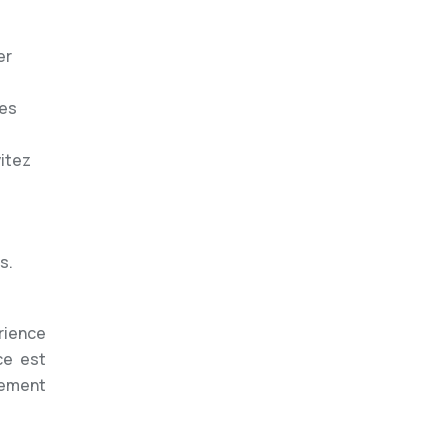
er
ues
vitez
s.
rience
ce est
cement