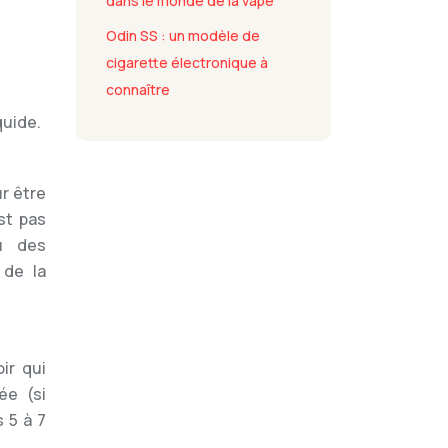
dans le monde de la vape
Odin SS : un modèle de
cigarette électronique à
connaître
quide.
ur être
st pas
u des
 de la
ir qui
ée (si
 5 à 7