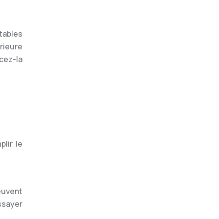
tables
rieure
cez-la
plir le
euvent
essayer